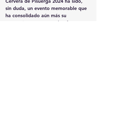
Cervera de Pisuerga 2024 ha sido, 
sin duda, un evento memorable que 
ha consolidado aún más su 
reputación como una plataforma 
vital para la promoción del cine 
independiente y de calidad. Los 
galardonados de este año han 
demostrado que el talento y la 
creatividad en el cine están más 
vivos que nunca, y han dejado una 
huella imborrable en los corazones 
de todos los asistentes.
El próximo año, el festival promete 
volver con más sorpresas y, 
seguramente, con más cortometrajes 
que seguirán encantando y 
conmoviendo a su audiencia. Hasta 
entonces, Cervera de Pisuerga se 