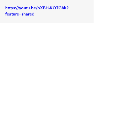
https://youtu.be/pXBH-KQ7Ghk?
feature=shared