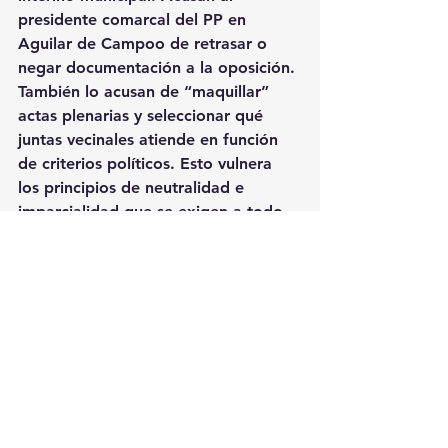
presidente comarcal del PP en 
Aguilar de Campoo de retrasar o 
negar documentación a la oposición. 
También lo acusan de “maquillar” 
actas plenarias y seleccionar qué 
juntas vecinales atiende en función 
de criterios políticos. Esto vulnera 
los principios de neutralidad e 
imparcialidad que se exigen a todo 
empleado público.
Reflexiones Finales
La situación en Palencia es compleja. 
Las quejas y demandas de Palencia 
Tierra Viva reflejan un descontento 
generalizado. La falta de 
transparencia y la mala gestión de 